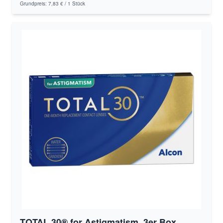
Grundpreis:
7,83 €
/ 1 Stück
TOTAL 30® for Astigmatism, 3er Box