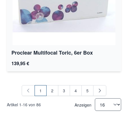
Proclear Multifocal Toric, 6er Box
139,95 €
1
2
3
4
5
Sie lesen gerade Seite
Seite
Seite
Seite
Seite
Artikel
1
-
16
von
86
Anzeigen