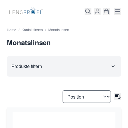
Direkt zum Inhalt
Home
/
Kontaktlinsen
/
Monatslinsen
Monatslinsen
Produkte filtern