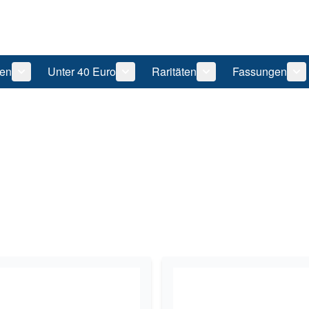
len
Unter 40 Euro
Raritäten
Fassungen
 anzeigen
tegorie Pflegeprodukte anzeigen
Untermenü für Kategorie Sonnenbrillen anzeigen
Untermenü für Kategorie Unter 40 Eu
Untermenü für Katego
Un