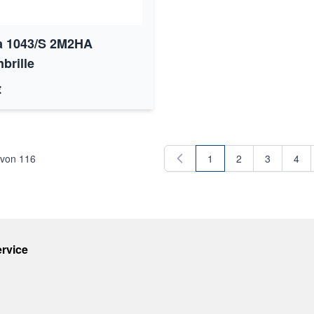
a 1043/S 2M2HA
brille
€
von
116
1
2
3
4
Sie lesen gerade Seite
Seite
Seite
Seit
rvice