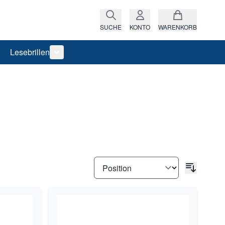
SUCHE
KONTO
WARENKORB
Lesebrillen
ro anzeigen
rie Raritäten anzeigen
termenü für Kategorie Fassungen anzeigen
Untermenü für Kategorie Lesebrillen anzeigen