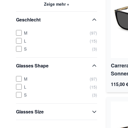
Zeige mehr +
Geschlecht
M
(97)
L
(15)
S
(3)
Carrer
Glasses Shape
Sonnen
M
(97)
115,00 
L
(15)
S
(3)
Glasses Size