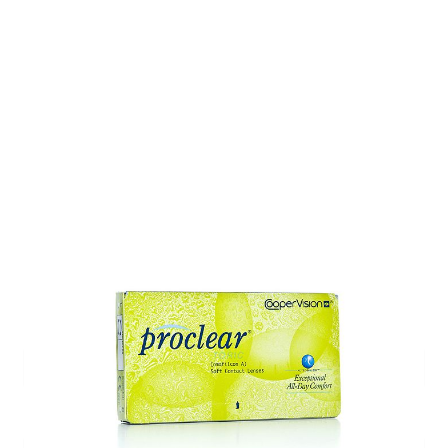
Auf Lager
Lieferzeit: ca. 1-2 Wochen
Korrektionswerte
Basiskurve
*
Dioptrie
*