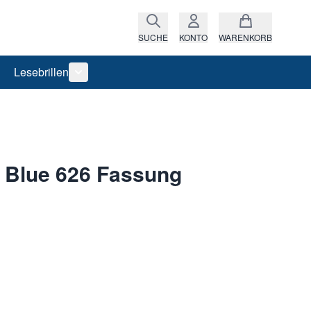
SUCHE
KONTO
WARENKORB
Lesebrillen
ro anzeigen
rie Raritäten anzeigen
termenü für Kategorie Fassungen anzeigen
Untermenü für Kategorie Lesebrillen anzeigen
 Blue 626 Fassung