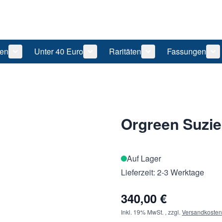
len
Unter 40 Euro
Raritäten
Fassungen
 anzeigen
tegorie Pflegeprodukte anzeigen
Untermenü für Kategorie Sonnenbrillen anzeigen
Untermenü für Kategorie Unter 40 Eu
Untermenü für Katego
Un
Orgreen Suzie
Auf Lager
Lieferzeit: 2-3 Werktage
340,00 €
Inkl. 19% MwSt.
,
zzgl.
Versandkosten