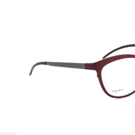
Beschreibung
Orgreen
Modell:
Suzie Blue
Geschlecht:
Damen
Style/ Farbe:
626 Berry
Material:
Titanium
Gewicht:
18g
Verglasbar:
Ja, Fortgeschritten
Größe:
52-17-138 (Glasbreite-Steg-Bügellänge) M
Die Brillenfassungen wurden aus Materialien hergestellt,
Tragekomfort und Widerstandsfähigkeit gewährleisten.
Alle Brillen werden im Etui oder Stoffbeutel geliefert!