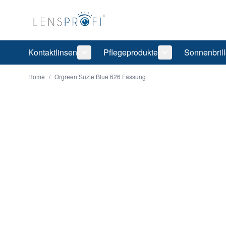
Direkt zum Inhalt
Kontaktlinsen
Pflegeprodukte
Sonnenbril
Untermenü für Kategorie Kontaktlinsen
Untermenü für Ka
Home
/
Orgreen Suzie Blue 626 Fassung