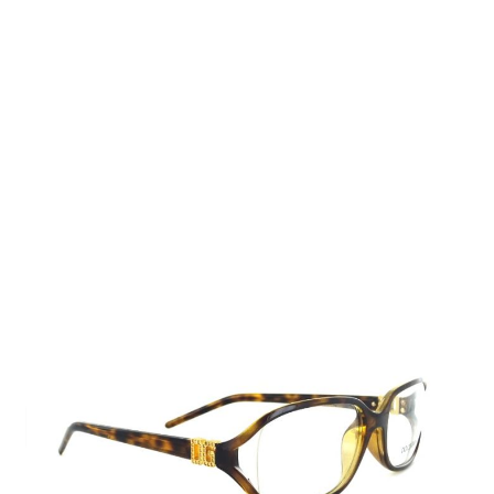
Auf Lager
Lieferzeit: 2-3 Werktage
155,00 €
Inkl. 19% MwSt.
,
zzgl.
Versandkosten
Menge
In den Warenkorb