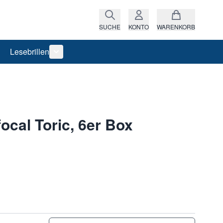
SUCHE
KONTO
WARENKORB
Lesebrillen
ro anzeigen
rie Raritäten anzeigen
termenü für Kategorie Fassungen anzeigen
Untermenü für Kategorie Lesebrillen anzeigen
focal Toric, 6er Box