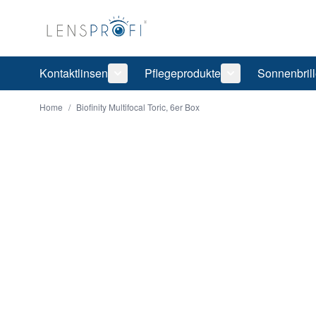
Direkt zum Inhalt
Kontaktlinsen
Pflegeprodukte
Sonnenbril
Untermenü für Kategorie Kontaktlinsen
Untermenü für Ka
Home
/
Biofinity Multifocal Toric, 6er Box