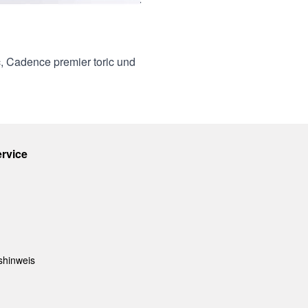
n optimalen Tragekomfort - der
ndelsnamen OPTIMEDICS
ic, Cadence premier toric und
rvice
shinweis