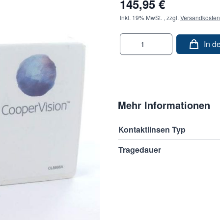
145,95 €
Inkl. 19% MwSt.
,
zzgl.
Versandkosten
Menge
In d
Mehr Informationen
durchgehende tragen bei Tag
Kontaktlinsen Typ
on Cooper Vision. Dies
Tragedauer
er auch konventionell: am
eitraum Tag und Nacht tragen,
iese Kontaktlinsen werden aus
 das eine besonders hohe